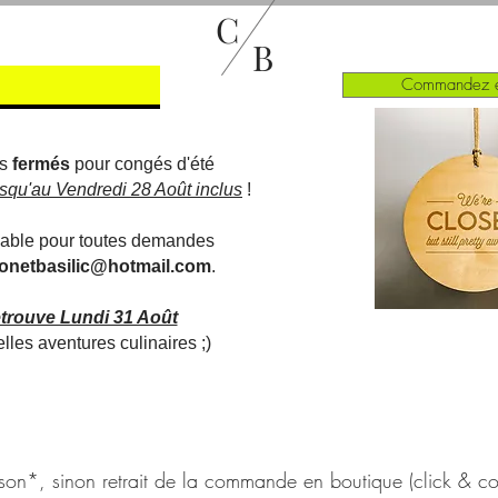
C
B
Commandez e
es
fermés
pour congés d'été
usqu'au Vendredi 28 Août inclus
!
gnable pour toutes demandes
ronetbasilic@hotmail.com
.
etrouve Lundi 31 Août
lles aventures culinaires ;)
*, sinon retrait de la commande en boutique (click & col