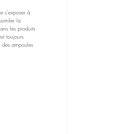
de s’exposer à 
imiler la 
ans les produits 
est toujours 
re des ampoules 