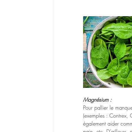
Magnésium :
Pour pallier le manq
(exemples : Contrex, 
également aider comme
pain, etc. D’ailleurs