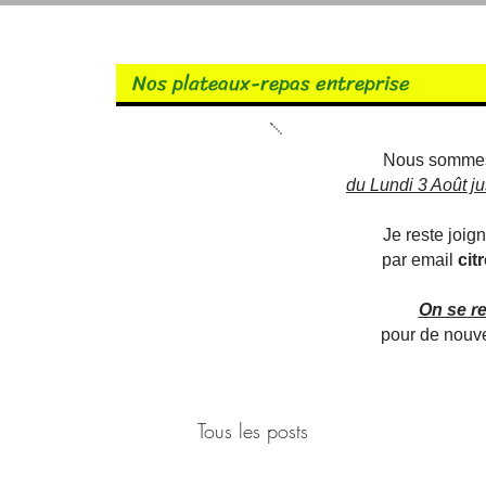
Nos plateaux-repas entreprise
Nous somm
du Lundi 3 Août j
Je reste joi
par email
cit
On se r
pour de nouve
Tous les posts