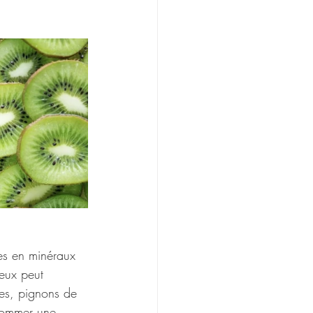
es en minéraux 
eux peut 
es, pignons de 
nsommer une 