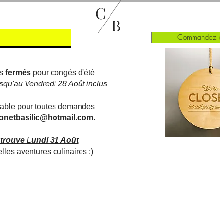
C
B
Commandez e
es
fermés
pour congés d'été
usqu'au Vendredi 28 Août inclus
!
gnable pour toutes demandes
ronetbasilic@hotmail.com
.
etrouve Lundi 31 Août
lles aventures culinaires ;)